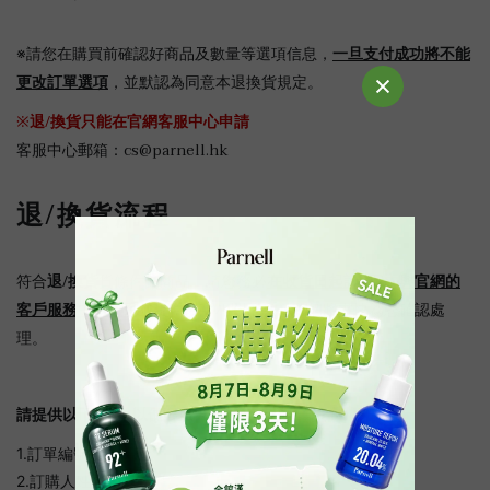
一旦支付成功將不能
※請您在購買前確認好商品及數量等選項信息，
更改訂單選項
，並默認為同意本退換貨規定。
※
退/換貨只能在官網客服中心申請
cs@parnell.hk
客服中心郵箱：
退/換貨流程
退/換貨
在收貨日起計
7天內
與官網的
符合
貨條件的商品，請您務必
客戶服務中心聯系
並提供以下相關信息，我們將盡快為您確認處
理。
請提供以下資料, 以便客服人員進行審核：
1.訂單編號：
2.訂購人姓名：