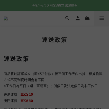
8/7-8/10 全館限時$188免運🛒
🔥8/7-8/10 滿$588立減$88🔥
8/7-8/10 全館限時$188免運🛒
運送政策
運送政策
商品將於訂單成立（即成功付款）後三個工作天內出貨，根據物流
方式不同到貨時間會有不同
※工作日為平日（週一至週五）；例假日及法定假日為非工作日
HK$40
香港運費：
HK$60
澳門運費：