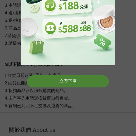
3.申請退/換貨的產品名稱及數量：
4.退/換貨貨原因：
5.退/換貨收件地址, 連絡電話, 聯絡人姓名：
6.商品是否有開封：
7.請提供產品照片, 以便客服人員確認商品完整性
8.請提供購買時付款方式
※以下情況不支持退換貨申請：
1.收貨日起超過7天以上的商品
2.由於已開封或損毀而影響二次銷售的商品。
3.折扣商品及以積分購買的商品。
4.未有事先申請退換貨而自行退貨。
5.官網已列明不可交換及退貨的商品。
關於我們 About us