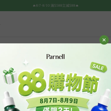
8/7-8/10 全館限時$188免運🛒
🔥8/7-8/10 滿$588立減$88🔥
8/7-8/10 全館限時$188免運🛒
政策 Policies
客服
服務條款
電郵 
隱私政策
時間 
運送服務
退換貨政策
門市
• 
• 
• 