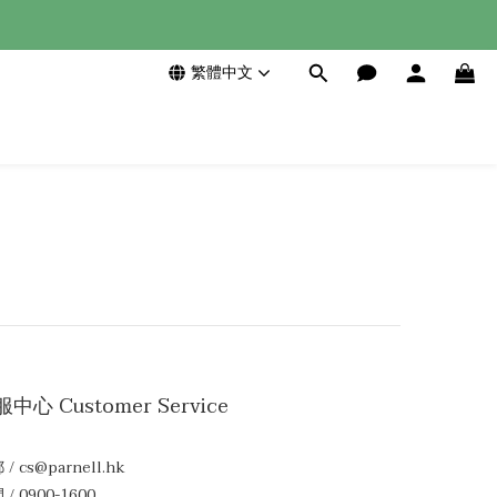
繁體中文
中心 Customer Service
/ cs@parnell.hk
/ 0900-1600