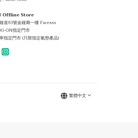
 Offline Store
金鐘道93號金鐘廊一樓 Facesss
LOG-ON指定門市
萬寧指定門市 (只限指定氣墊產品)
繁體中文