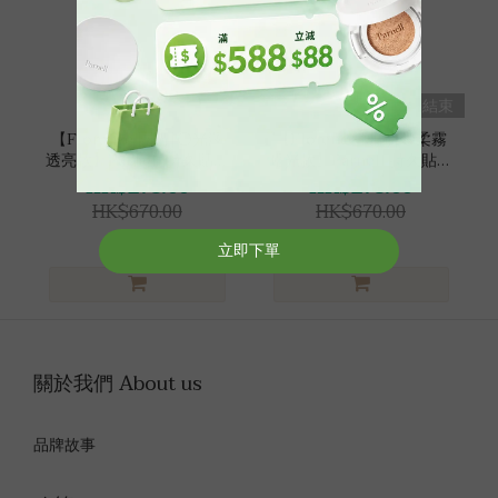
販售結束
販售結束
【Florence 團購|⚪光澤
【Florence 團購|🟢柔霧
透亮款】Parnell 持久貼妝
啞光款】Parnell 持久貼妝
組
組
HK$278.00
HK$278.00
HK$670.00
HK$670.00
關於我們 About us
品牌故事