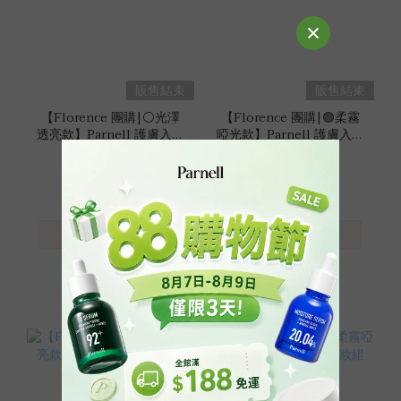
販售結束
販售結束
【Florence 團購|⚪光澤
【Florence 團購|🟢柔霧
透亮款】Parnell 護膚入門
啞光款】Parnell 護膚入門
組
組
HK$298.00
HK$298.00
HK$835.00
HK$835.00
[買3送1] 持久貼妝組