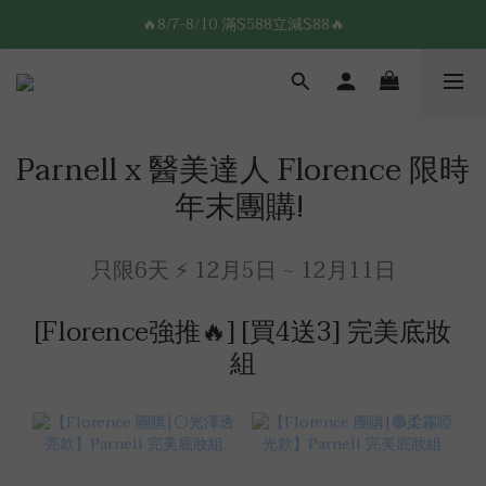
8/7-8/10 全館限時$188免運🛒
🔥8/7-8/10 滿$588立減$88🔥
8/7-8/10 全館限時$188免運🛒
Parnell x 醫美達人 Florence 限時
年末團購!
只限6天 ⚡ 12月5日 ~ 12月11日
[Florence強推🔥] [買4送3] 完美底妝
組