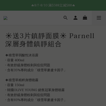
8/7-8/10 全館限時$188免運🛒
🔥8/7-8/10 滿$588立減$88🔥
8/7-8/10 全館限時$188免運🛒
☀️送3片鎮靜面膜☀️ Parnell
深層身體鎮靜組合
🍀積雪草弱酸性沐浴露
• 容量 400ml
• 有效舒緩身體粉刺與痘痘問題
• 含有35%專利成分「積雪草麥盧卡因子」
🍀積雪草精粹身體噴霧 
• 容量 150ml
• 韓國OLIVE YOUNG 銷售冠軍身體噴霧
• 有效舒緩身體粉刺與痘痘問題
• 含有93%專利成分「積雪草麥盧卡因子」