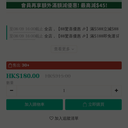
至
08/09 16:00
截止
全店，【88驚喜優惠 🎉】滿$588立減$88
至
08/09 16:00
截止
全店，【88驚喜優惠 🎉】滿$188即免運🛒
查看更多
售出
30+
HK$180.00
HK$315.00
數量
加入購物車
立即購買
加入追蹤清單