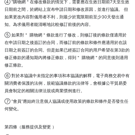
④ “購物網＂在修改條款的情況下，需要應在生效日期前7天至生效
日期前之間，於網站上宣布申請日期和修改原因，並進行協議。 但
如果更改內容對儀用者不利，則最少於寬限期前至少30天發出通
知。為求儀用者能清晰地比較修訂前後的內容。
⑤ 如果對＂ 購物網＂條款進行了修改，則修訂後的條款僅適用於
在申請日期之後簽訂的合同，而修訂前的條款和條件應適用於在該
日期之前簽訂的合同。但是如果已經簽訂合同的用戶希望在第3款的
修正條款的通知期內將修正條款，得到＂ 購物網＂的同意後則適用
修正條款。
⑥ 對於本協議中未指定的事項和本協議的解釋，電子商務交易中有
關消費者保護的法例，規範協議條款的法律等，會根據公平貿易委
員會制定的相關法律法規或商業慣例進行。
⑦ “會員”應始終注意個人協議或使用政策的條款和條件是否發生任
何變化。
第四條（服務提供及變更 ）