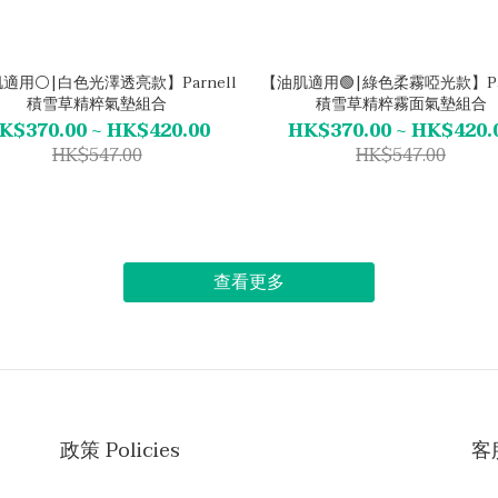
適用⚪|白色光澤透亮款】Parnell
【油肌適用🟢|綠色柔霧啞光款】Par
積雪草精粹氣墊組合
積雪草精粹霧面氣墊組合
K$370.00 ~ HK$420.00
HK$370.00 ~ HK$420.
HK$547.00
HK$547.00
查看更多
政策 Policies
客服