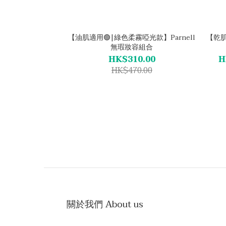
【油肌適用🟢|綠色柔霧啞光款】Parnell
【乾肌
無瑕妝容組合
HK$310.00
H
HK$470.00
關於我們 About us