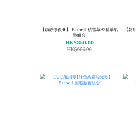
【鎮靜修復🍀】 Parnell 積雪草92精華氣
【乾肌
墊組合
HK$350.00
HK$686.00