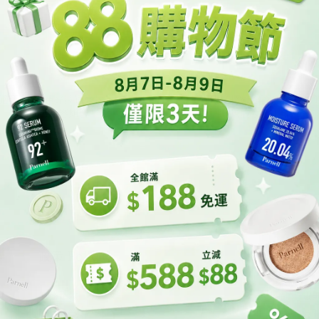
適用⚪|白色光澤透亮款】Parnell
【油肌適用🟢|綠色柔霧啞光款】Par
無瑕妝容組合
無瑕妝容組合
HK$310.00
HK$310.00
HK$470.00
HK$470.00
政策 Policies
客服
服務條款
電郵 
隱私政策
時間 