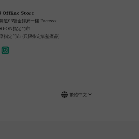
 Offline Store
金鐘道93號金鐘廊一樓 Facesss
LOG-ON指定門市
萬寧指定門市 (只限指定氣墊產品)
繁體中文