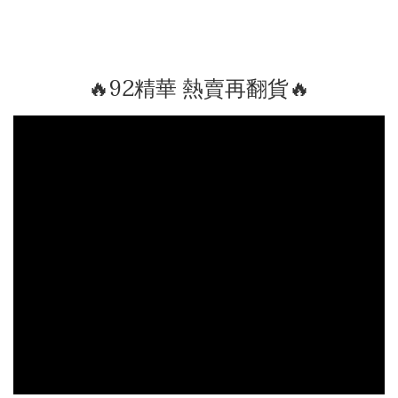
🔥92精華 熱賣再翻貨🔥