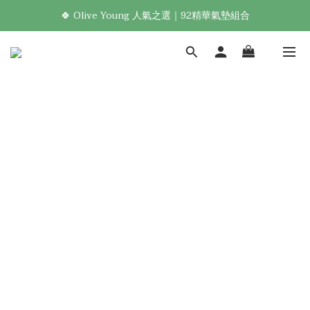
🍀 Olive Young 人氣之選｜92精華氣墊組合
新加入會員享首購免運！🛒
Welcome! 加入會員，享專屬優惠 🎁
新加入會員享首購免運！🛒