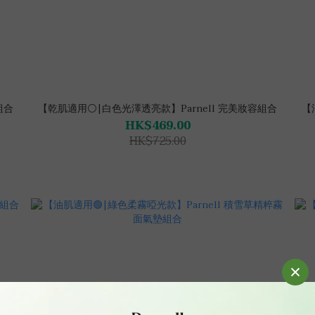
組合
【乾肌適用⚪|白色光澤透亮款】Parnell 完美妝容組合
【
HK$469.00
HK$725.00