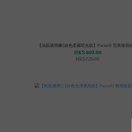
【油肌適用🟢|綠色柔霧啞光款】Parnell 完美妝容
HK$469.00
HK$725.00