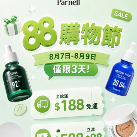
組合
【油肌適用🟢|綠色柔霧啞光款】Parnell 積雪草精粹霧面
【乾
氣墊組合
HK$370.00 ~ HK$420.00
HK$547.00