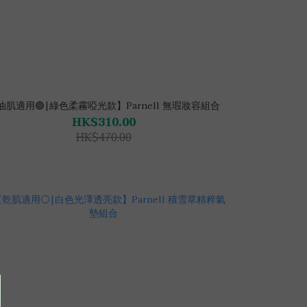
油肌適用🟢|綠色柔霧啞光款】Parnell 無瑕妝容組合
HK$310.00
HK$470.00