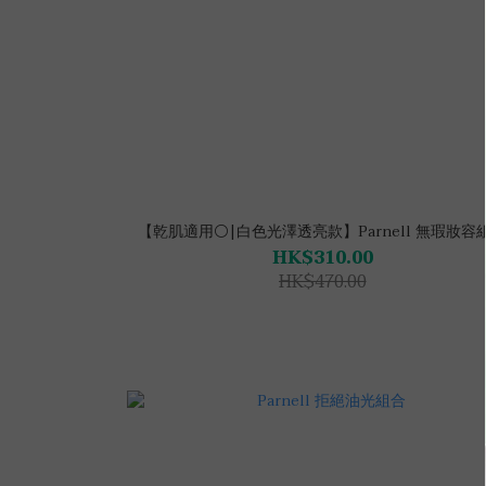
【乾肌適用⚪|白色光澤透亮款】Parnell 無瑕妝容
HK$310.00
HK$470.00