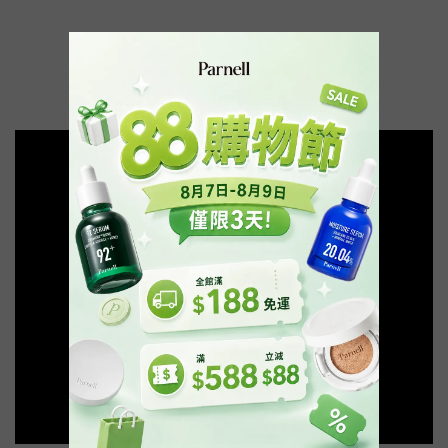
🔥92精華 熱賣再翻貨🔥