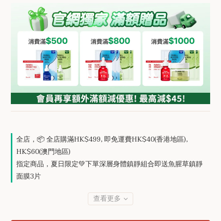
全店，📦 全店購滿HK$499, 即免運費HK$40(香港地區),
HK$60(澳門地區)
指定商品，夏日限定💚下單深層身體鎮靜組合即送魚腥草鎮靜
面膜3片
查看更多