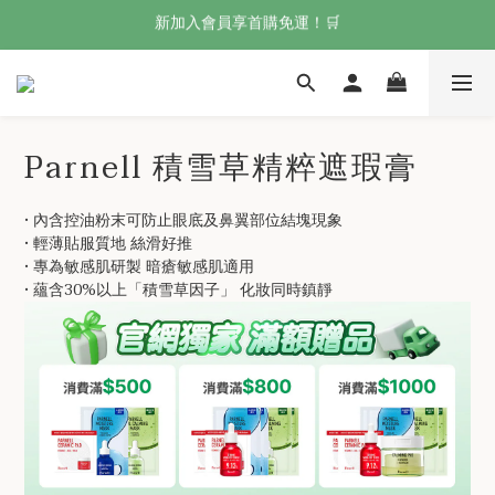
🍀 Olive Young 人氣之選｜92精華氣墊組合
新加入會員享首購免運！🛒
Welcome! 加入會員，享專屬優惠 🎁
新加入會員享首購免運！🛒
Parnell 積雪草精粹遮瑕膏
• 內含控油粉末可防止眼底及鼻翼部位結塊現象
• 輕薄貼服質地 絲滑好推
• 專為敏感肌研製 暗瘡敏感肌適用
• 蘊含30%以上「積雪草因子」 化妝同時鎮靜