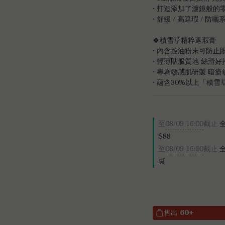
• 打造添加了濾鏡般的
• 舒緩 / 高遮瑕 / 防曬系
🍀積雪草精粹遮瑕膏 
• 內含控油粉末可防止
• 輕薄貼服質地 絲滑好
• 專為敏感肌研製 暗
• 蘊含30%以上「積
至
08/09 16:00
截止
全
$88
至
08/09 16:00
截止
全
🛒
售出
60+