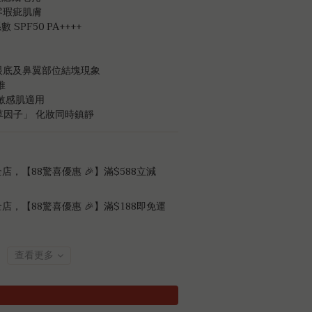
零瑕疵肌膚
數 SPF50 PA++++
眼底及鼻翼部位結塊現象
推
瘡敏感肌適用
雪草因子」 化妝同時鎮靜
店，【88驚喜優惠 🎉】滿$588立減
店，【88驚喜優惠 🎉】滿$188即免運
查看更多