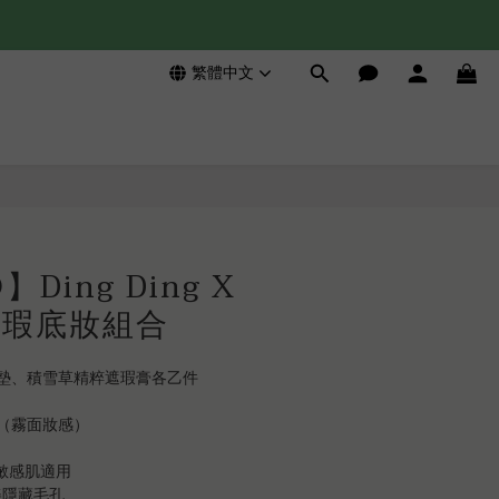
繁體中文
立即購買
Ding Ding X
l 無瑕底妝組合
墊、積雪草精粹遮瑕膏各乙件
墊（霧面妝感）
瘡敏感肌適用
美隱藏毛孔