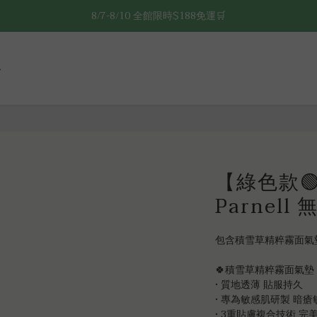
8/7-8/10 全館限時$188免運🛒
🔥8/7-8/10 滿$588立減$88🔥
8/7-8/10 全館限時$188免運🛒
【綠色款🟢】
Parnel
包含積雪草精粹霧面氣
🍀積雪草精粹霧面氣
• 質地透薄 貼服持久
• 專為敏感肌研製 暗
• 3重貼膚複合技術 完