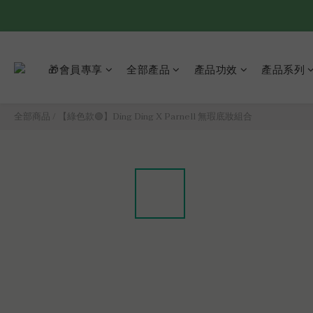
🎁會員專享
全部產品
產品功效
產品系列
全部商品
/
【綠色款🟢】Ding Ding X Parnell 無瑕底妝組合