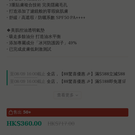
• 3重貼膚複合技術 完美隱藏毛孔
• 打造添加了濾鏡般的零瑕疵肌膚
• 舒緩 / 高遮瑕 / 防曬系數 SPF50 PA++++
🍀美肌控油透明氣墊
• 吸走多餘油分 打造油水平衡
• 添加專屬成分「冰河防護因子」49%
• 已完成皮膚低刺激測試
至
08/09 16:00
截止
全店，【88驚喜優惠 🎉】滿$588立減$88
至
08/09 16:00
截止
全店，【88驚喜優惠 🎉】滿$188即免運🛒
查看更多
售出
50+
HK$360.00
HK$717.00