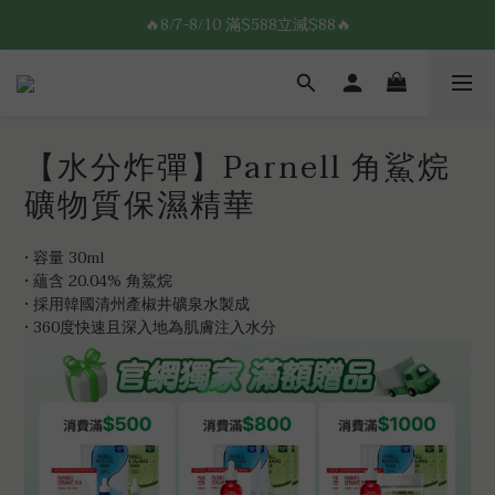
8/7-8/10 全館限時$188免運🛒
🔥8/7-8/10 滿$588立減$88🔥
8/7-8/10 全館限時$188免運🛒
【水分炸彈】Parnell 角鯊烷
礦物質保濕精華
• 容量 30ml
• 蘊含 20.04% 角鯊烷
• 採用韓國清州產椒井礦泉水製成 
• 360度快速且深入地為肌膚注入水分