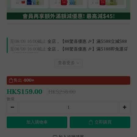
至
08/09 16:00
截止
全店，【88驚喜優惠 🎉】滿$588立減$88
至
08/09 16:00
截止
全店，【88驚喜優惠 🎉】滿$188即免運🛒
查看更多
售出
400+
HK$159.00
HK$256.00
數量
加入購物車
立即購買