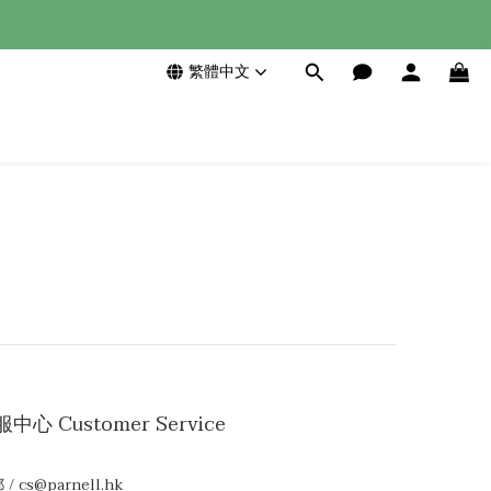
繁體中文
中心 Customer Service
/ cs@parnell.hk