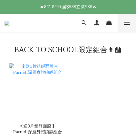
8/7-8/10 全館限時$188免運🛒
🔥8/7-8/10 滿$588立減$88🔥
8/7-8/10 全館限時$188免運🛒
BACK TO SCHOOL限定組合👩‍🏫
☀️送3片鎮靜面膜☀️
Parnell深層身體鎮靜組合